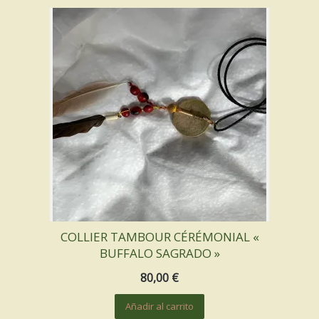
INSTRUMENTS SACRÉS
MON BLOG
ACTUALITÉ
ME CONTACTER
MON COMPTE
MON PANIER
COLLIER TAMBOUR CÉRÉMONIAL «
BUFFALO SAGRADO »
French
80,00
€
0 productos
Añadir al carrito