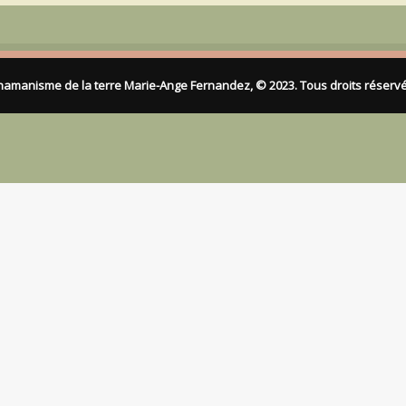
LOG
LITÉ
NTACTER
hamanisme de la terre
Marie-Ange Fernandez, © 2023. Tous droits réservé
N COMPTE
 PANIER
ch
oductos