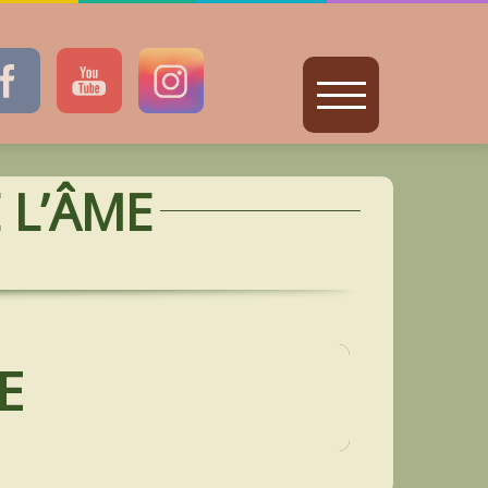
 L’ÂME
E