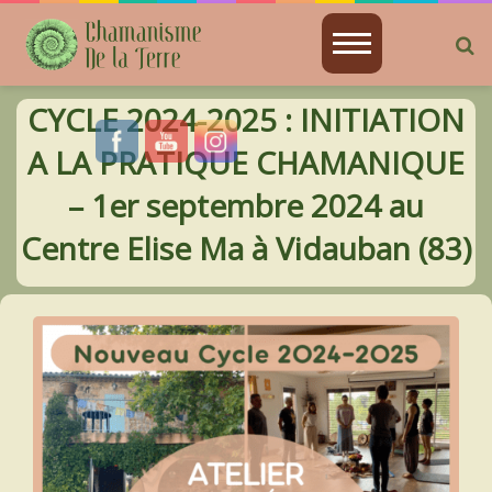
B
BIENVENIDA
p
CYCLE 2024-2025 : INITIATION
CHAMANISME
A LA PRATIQUE CHAMANIQUE
JE SUIS
– 1er septembre 2024 au
Centre Elise Ma à Vidauban (83)
ATELIERS PRÉSENTIELS
ENSEIGNEMENT DISTANCIEL EN VIDÉO
ENSEIGNEMENT DISTANCIEL EN DIRECT
ASTRO-CHAMANISME
SOINS CHAMANIQUES