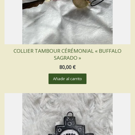
INSTRUMENTS SACRÉS
MON BLOG
ACTUALITÉ
COLLIER TAMBOUR CÉRÉMONIAL « BUFFALO
SAGRADO »
ME CONTACTER
80,00
€
MON COMPTE
Añadir al carrito
MON PANIER
French
0 productos