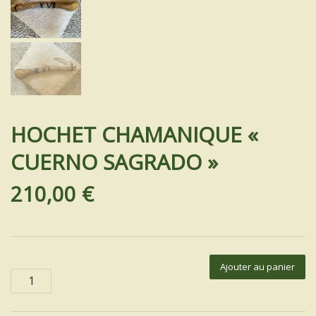
INSTRUMENTS SACRÉS
MON BLOG
ACTUALITÉ
HOCHET CHAMANIQUE «
ME CONTACTER
CUERNO SAGRADO »
MON COMPTE
210,00
€
MON PANIER
Spanish
quantité
Ajouter au panier
de
0 Article
HOCHET
CHAMANIQUE