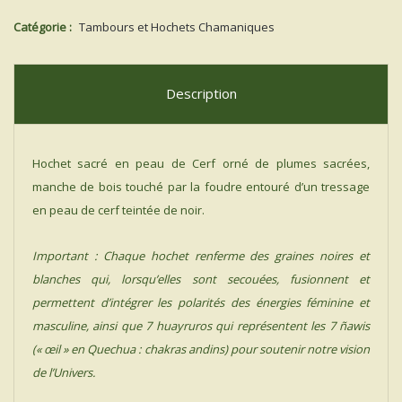
«
CUERNO
Catégorie :
Tambours et Hochets Chamaniques
SAGRADO
»
Description
Hochet sacré en peau de Cerf orné de plumes sacrées,
manche de bois touché par la foudre entouré d’un tressage
en peau de cerf teintée de noir.
Important : Chaque hochet renferme des graines noires et
blanches qui, lorsqu’elles sont secouées, fusionnent et
permettent d’intégrer les polarités des énergies féminine et
masculine, ainsi que 7 huayruros qui représentent les 7 ñawis
(« œil » en Quechua : chakras andins) pour soutenir notre vision
de l’Univers.