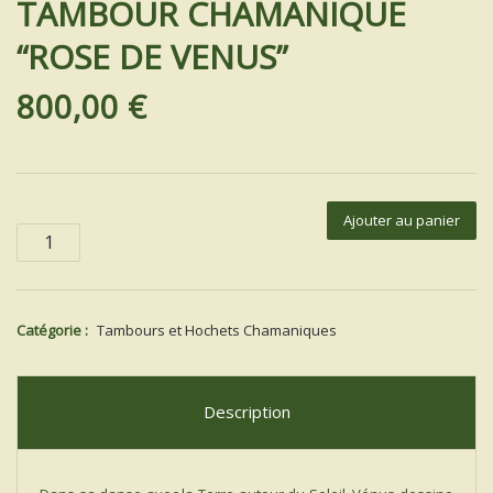
TAMBOUR CHAMANIQUE
“ROSE DE VENUS”
800,00
€
quantité
Ajouter au panier
de
TAMBOUR
CHAMANIQUE
"ROSE
DE
Catégorie :
Tambours et Hochets Chamaniques
VENUS"
Description