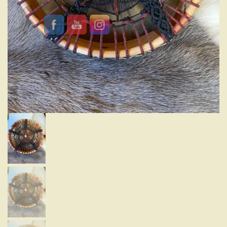
INSTRUMENTS SACRÉS
MON BLOG
ACTUALITÉ
ME CONTACTER
MON COMPTE
MON PANIER
Spanish
0 Article