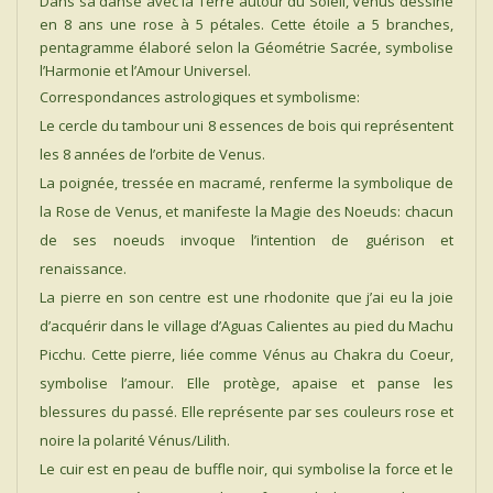
Dans sa danse avec la Terre autour du Soleil, Vénus dessine
en 8 ans une rose à 5 pétales. Cette étoile a 5 branches,
pentagramme élaboré selon la Géométrie Sacrée, symbolise
l’Harmonie et l’Amour Universel.
Correspondances astrologiques et symbolisme:
Le cercle du tambour uni 8 essences de bois qui représentent
les 8 années de l’orbite de Venus.
La poignée, tressée en macramé, renferme la symbolique de
la Rose de Venus, et manifeste la Magie des Noeuds: chacun
de ses noeuds invoque l’intention de guérison et
renaissance.
La pierre en son centre est une rhodonite que j’ai eu la joie
d’acquérir dans le village d’Aguas Calientes au pied du Machu
Picchu. Cette pierre, liée comme Vénus au Chakra du Coeur,
symbolise l’amour. Elle protège, apaise et panse les
blessures du passé. Elle représente par ses couleurs rose et
noire la polarité Vénus/Lilith.
Le cuir est en peau de buffle noir, qui symbolise la force et le