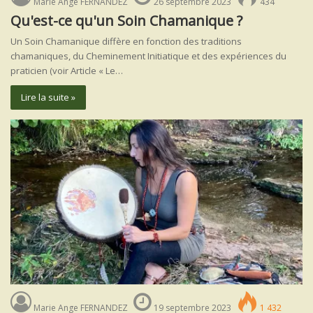
Marie Ange FERNANDEZ
26 septembre 2023
434
Qu'est-ce qu'un Soin Chamanique ?
Un Soin Chamanique diffère en fonction des traditions
chamaniques, du Cheminement Initiatique et des expériences du
praticien (voir Article « Le…
Lire la suite »
Marie Ange FERNANDEZ
19 septembre 2023
1 432