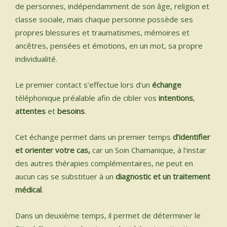
de personnes, indépendamment de son âge, religion et
INSTRUMENTS SACRÉS
classe sociale, mais chaque personne possède ses
propres blessures et traumatismes, mémoires et
ancêtres, pensées et émotions, en un mot, sa propre
MON BLOG
individualité.
ACTUALITÉ
Le premier contact s’effectue lors d’un
échange
téléphonique préalable afin de cibler vos
intentions
,
ME CONTACTER
attentes
et
besoins
.
MON COMPTE
Cet échange permet dans un premier temps
d’identifier
et orienter votre cas,
car un Soin Chamanique, à l’instar
MON PANIER
des autres thérapies complémentaires, ne peut en
aucun cas se substituer à un
diagnostic et un traitement
Spanish
médical
.
0 Article
Dans un deuxième temps, il permet de déterminer le