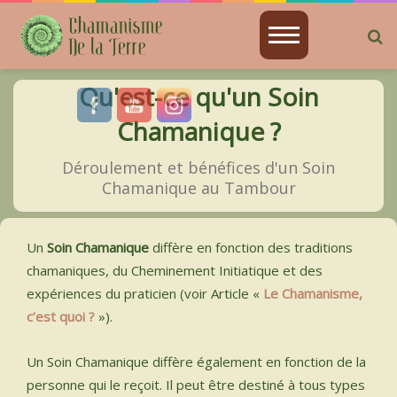
R
ACCUEIL
Qu'est-ce qu'un Soin
CHAMANISME
Chamanique ?
JE SUIS
Déroulement et bénéfices d'un Soin
Chamanique au Tambour
ATELIERS PRÉSENTIELS
ENSEIGNEMENT DISTANCIEL EN VIDÉO
Un
Soin Chamanique
diffère en fonction des traditions
chamaniques, du Cheminement Initiatique et des
ENSEIGNEMENT DISTANCIEL EN DIRECT
expériences du praticien (voir Article «
Le Chamanisme,
c’est quoi ?
»).
ASTRO-CHAMANISME
Un Soin Chamanique diffère également en fonction de la
SOINS CHAMANIQUES
personne qui le reçoit. Il peut être destiné à tous types