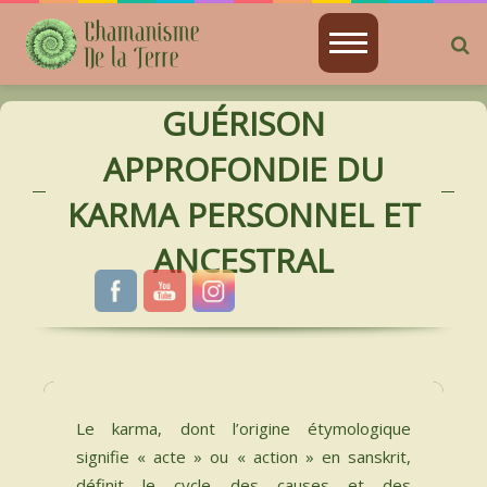
R
ACCUEIL
GUÉRISON
CHAMANISME
APPROFONDIE DU
JE SUIS
KARMA PERSONNEL ET
ATELIERS PRÉSENTIELS
ANCESTRAL
ENSEIGNEMENT DISTANCIEL EN VIDÉO
ENSEIGNEMENT DISTANCIEL EN DIRECT
ASTRO-CHAMANISME
Le karma, dont l’origine étymologique
signifie « acte » ou « action » en sanskrit,
SOINS CHAMANIQUES
définit le cycle des causes et des