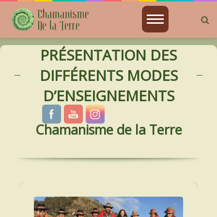
B
BIENVENIDA
p
PRÉSENTATION DES
CHAMANISME
DIFFÉRENTS MODES
JE SUIS
D’ENSEIGNEMENTS
ATELIERS PRÉSENTIELS
Chamanisme de la Terre
ENSEIGNEMENT DISTANCIEL EN VIDÉO
ENSEIGNEMENT DISTANCIEL EN DIRECT
ASTRO-CHAMANISME
SOINS CHAMANIQUES