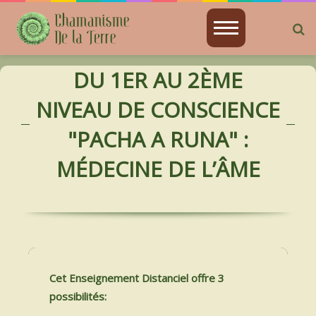
R
ACCUEIL
DU 1ER AU 2ÈME
CHAMANISME
NIVEAU DE CONSCIENCE
JE SUIS
"PACHA A RUNA" :
ATELIERS PRÉSENTIELS
MÉDECINE DE L’ÂME
ENSEIGNEMENT DISTANCIEL EN VIDÉO
ENSEIGNEMENT DISTANCIEL EN DIRECT
ASTRO-CHAMANISME
Cet Enseignement Distanciel offre 3
possibilités:
SOINS CHAMANIQUES