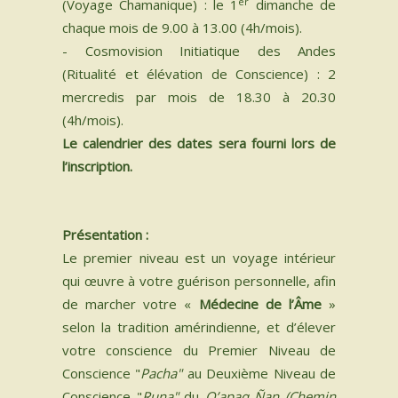
er
(Voyage Chamanique) : le 1
dimanche de
chaque mois de 9.00 à 13.00 (4h/mois).
- Cosmovision Initiatique des Andes
(Ritualité et élévation de Conscience) : 2
mercredis par mois de 18.30 à 20.30
(4h/mois).
Le calendrier des dates sera fourni lors de
l’inscription.
Présentation :
Le premier niveau est un voyage intérieur
qui œuvre à votre guérison personnelle, afin
de marcher votre «
Médecine de l’Âme
»
selon la tradition amérindienne, et d’élever
votre conscience du Premier Niveau de
Conscience "
Pacha"
au Deuxième Niveau de
Conscience "
Runa"
du
Q’apaq Ñan
(Chemin