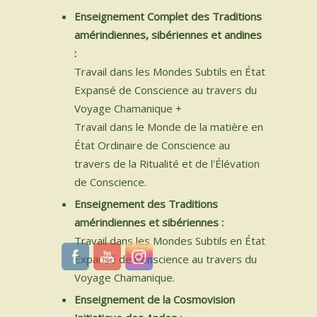
Enseignement Complet des Traditions
INSTRUMENTS SACRÉS
amérindiennes, sibériennes et andines
:
MON BLOG
Travail dans les Mondes Subtils en État
Expansé de Conscience au travers du
ACTUALITÉ
Voyage Chamanique +
Travail dans le Monde de la matière en
ME CONTACTER
État Ordinaire de Conscience au
travers de la Ritualité et de l'Élévation
MON COMPTE
de Conscience.
Enseignement des Traditions
MON PANIER
amérindiennes et sibériennes :
Travail dans les Mondes Subtils en État
Spanish
Expansé de Conscience au travers du
Voyage Chamanique.
0 Article
Enseignement de la Cosmovision