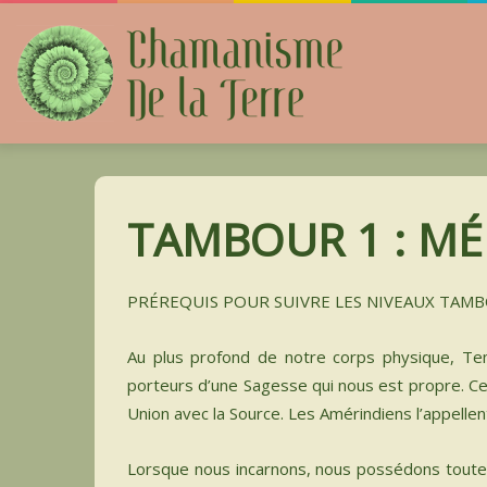
A
CHAMA
JE SUIS
TAMBOUR 1 : MÉ
ATELIE
ENSEIG
PRÉREQUIS POUR SUIVRE LES NIVEAUX TAMB
ENSEIG
Au plus profond de notre corps physique, T
ASTRO
porteurs d’une Sagesse qui nous est propre. Ce
Union avec la Source. Les Amérindiens l’appellen
SOINS
INSTR
Lorsque nous incarnons, nous possédons toutes 