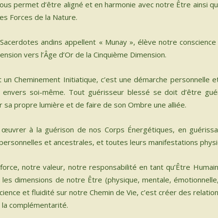
r nous permet d’être aligné et en harmonie avec notre Être ainsi qu
LOG
les Forces de la Nature.
LITÉ
Sacerdotes andins appellent « Munay », élève notre conscience et
NTACTER
scension vers l’Âge d’Or de la Cinquième Dimension.
N COMPTE
un Cheminement Initiatique, c’est une démarche personnelle et
 PANIER
envers soi-même. Tout guérisseur blessé se doit d’être guérit
ish
 sa propre lumière et de faire de son Ombre une alliée.
icle
t œuvrer à la guérison de nos Corps Énergétiques, en guériss
ersonnelles et ancestrales, et toutes leurs manifestations phys
force, notre valeur, notre responsabilité en tant qu’Être Humain
 les dimensions de notre Être (physique, mentale, émotionnelle, 
ience et fluidité sur notre Chemin de Vie, c’est créer des relat
t la complémentarité.