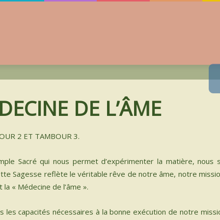
CCUEIL
NISME
DECINE DE L’ÂME
RS PRÉSENTIELS
NEMENT DISTANCIEL EN VIDÉO
OUR 2 ET TAMBOUR 3.
NEMENT DISTANCIEL EN DIRECT
emple Sacré qui nous permet d’expérimenter la matière, nous
-CHAMANISME
tte Sagesse reflète le véritable rêve de notre âme, notre missi
t la « Médecine de l’âme ».
 CHAMANIQUES
UMENTS SACRÉS
les capacités nécessaires à la bonne exécution de notre missio