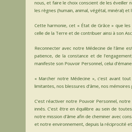
nous, et faire le choix conscient de les éveille
MON B
les règnes (humain, animal, végétal, minéral) et 
ACTUA
Cette harmonie, cet « État de Grâce » que les 
ME CO
celle de la Terre et de contribuer ainsi à son A
MO
Reconnecter avec notre Médecine de l’âme est 
MON
patience, de la constance et de l’engagement 
Span
manifeste son Pouvoir Personnel, celui d’émaner
0 Art
« Marcher notre Médecine », c’est avant tou
limitantes, nos blessures d’âme, nos mémoires p
C’est réactiver notre Pouvoir Personnel, notre 
innés. C’est être en équilibre au sein de toutes
notre mission d’âme afin de cheminer avec consc
et notre environnement, depuis la réciprocité e