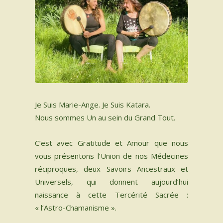
INSTRUMENTS SACRÉS
MON BLOG
ACTUALITÉ
ME CONTACTER
Je Suis Marie-Ange. Je Suis Katara.
Nous sommes Un au sein du Grand Tout.
MON COMPTE
C’est avec Gratitude et Amour que nous
MON PANIER
vous présentons l’Union de nos Médecines
réciproques, deux Savoirs Ancestraux et
Spanish
Universels, qui donnent aujourd’hui
naissance à cette Tercérité Sacrée :
0 Article
« l’Astro-Chamanisme ».